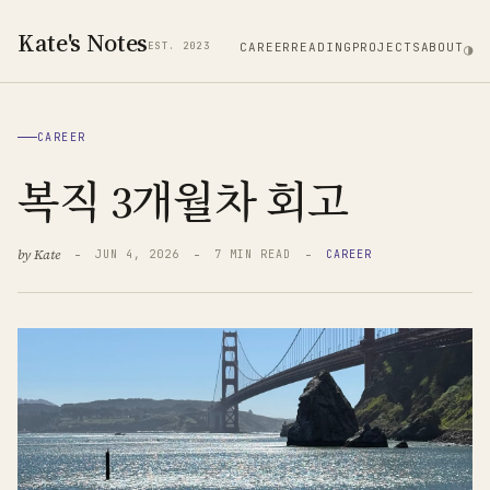
Kate's Notes
EST. 2023
CAREER
READING
PROJECTS
ABOUT
◑
CAREER
복직 3개월차 회고
by
Kate
JUN 4, 2026
7
MIN READ
CAREER