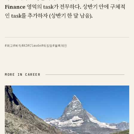
Finance
영역의 task가 전무하다. 상반기 안에 구체적
인 task를 추가하자 (상반기 한 달 남음).
#
회고
#
복직
#
AI
#
Claude
#
워킹맘
#
블록체인
MORE IN
CAREER